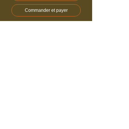
Commander et payer
Dessin à l'encre de chine et 
feutres, encadré avec passe-
partout.
Cadre large en chêne
Dessin A4
Mentions légales
- CGV