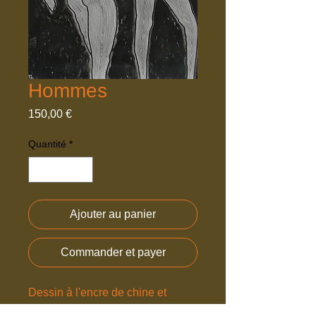
Hommes
Prix
150,00 €
Quantité
*
Ajouter au panier
Commander et payer
Dessin à l'encre de chine et 
feutres, encadré avec passe-