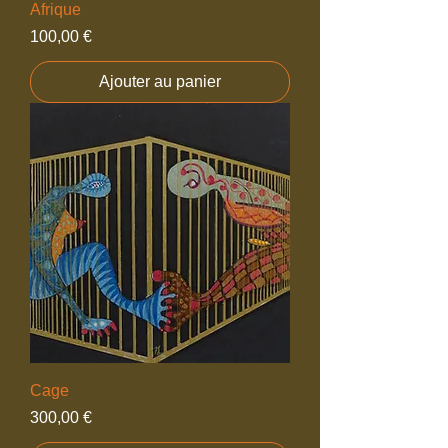
Afrique
Prix
100,00 €
Ajouter au panier
Cage
Prix
300,00 €