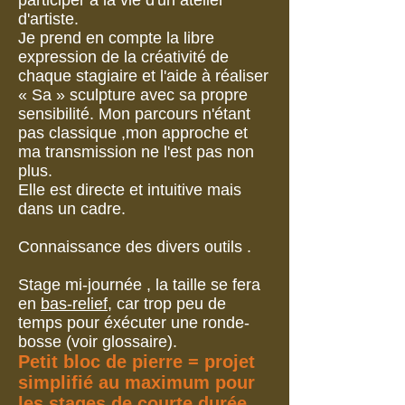
participer à la vie d'un atelier
d'artiste.
Je prend en compte la libre
expression de la créativité de
chaque stagiaire et l'aide à réaliser
« Sa » sculpture avec sa propre
sensibilité. Mon parcours n'étant
pas classique ,mon approche et
ma transmission ne l'est pas non
plus.
Elle est directe et intuitive mais
dans un cadre.
Connaissance des divers outils .
Stage mi-journée , la taille se fera
en
bas-relief,
car trop peu de
temps pour éxécuter une ronde-
bosse (voir glossaire).
Petit bloc de pierre = projet
simplifié au maximum pour
les stages de courte durée.